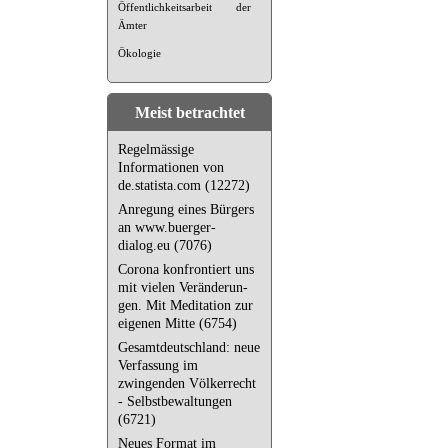
Öffentlichkeitsarbeit der
Ämter
Ökologie
Meist betrachtet
Regelmässige
Informationen von
de.statista.com (12272)
Anregung eines Bürgers
an www.buerger-
dialog.eu (7076)
Corona kon­fron­tiert uns
mit vielen Ver­än­de­run­
gen. Mit Meditation zur
eigenen Mitte (6754)
Gesamtdeutschland: neue
Verfassung im
zwingenden Völkerrecht
- Selbstbewaltungen
(6721)
Neues Format im