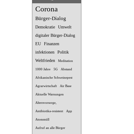
Corona
Bürger-Dialog
Demokratie
Umwelt
digitaler Bürger-Dialog
EU
Finanzen
infektionen
Politik
Weltfrieden
Meditation
1000 Jahre
5G
Abstand
Afrikanische Schweinepest
Agrarwirtschaft
Air Base
Aktuelle Warnungen
Altersvorsorge,
Antibiotika-resistent
App
Atommüll
Aufruf an alle Bürger