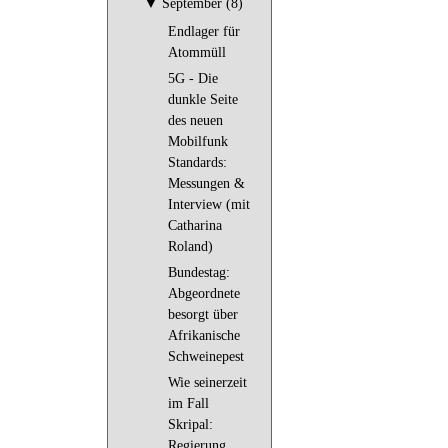
▼
September (8)
Endlager für
Atommüll
5G - Die
dunkle Seite
des neuen
Mobilfunk
Standards:
Messungen &
Interview (mit
Catharina
Roland)
Bundestag:
Abgeordnete
besorgt über
Afri­kanische
Schweine­pest
Wie seinerzeit
im Fall
Skripal:
Regierung