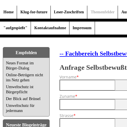
Home
Klug-for-future
Leser-Zuschriften
Themenfelder
Au
"aufgespießt"
Kontaktaufnahme
Impressum
-- Fachbereich
Selbstbew
Empfohlen
Neues Format im
Anfrage Selbstbewußt
Bürger-Dialog
Online-Betrügern nicht
Vorname
*
ins Netz gehen
Umweltschutz ist
Bürgerpflicht
Zuname
*
Der Blick auf Brüssel
Umweltschutz für
jedermann
Strasse
*
Neueste Blogeinträge