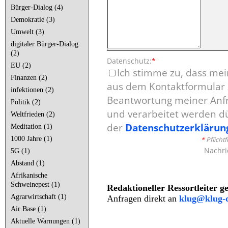
Bürger-Dialog (4)
Demokratie (3)
Umwelt (3)
digitaler Bürger-Dialog
(2)
Datenschutz:
*
EU (2)
Ich stimme zu, dass me
Finanzen (2)
aus dem Kontaktformular 
infektionen (2)
Beantwortung meiner Anf
Politik (2)
und verarbeitet werden 
Weltfrieden (2)
der
Datenschutzerklärun
Meditation (1)
1000 Jahre (1)
*
Pflichtf
Nachri
5G (1)
Abstand (1)
Afrikanische
Schweinepest (1)
Redaktioneller Ressortleiter g
Agrarwirtschaft (1)
Anfragen direkt an
klug@klug-d
Air Base (1)
Aktuelle Warnungen (1)