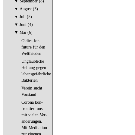
▼
September (8)
▼
August (3)
▼
Juli (5)
▼
Juni (4)
▼
Mai (6)
Oldies-for-
future für den
Weltfrieden
Unglaubliche
Heilung gegen
lebensgefährliche
Bakterien
Verein sucht
Vorstand
Corona kon­
fron­tiert uns
mit vielen Ver­
än­de­run­gen.
Mit Meditation
zur eigenen