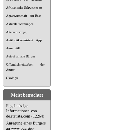
Afrikanische Schweinepest
Agrarwirtschaft
Air Base
Aktuelle Warnungen
Altersvorsorge,
Antibiotika-resistent
App
Atommüll
Aufruf an alle Bürger
Öffentlichkeitsarbeit der
Ämter
Ökologie
Meist betrachtet
Regelmässige
Informationen von
de.statista.com (12264)
Anregung eines Bürgers
an www.buerger-