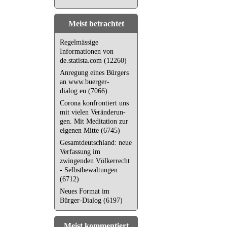
Meist betrachtet
Regelmässige
Informationen von
de.statista.com (12260)
Anregung eines Bürgers
an www.buerger-
dialog.eu (7066)
Corona kon­fron­tiert uns
mit vielen Ver­än­de­run­
gen. Mit Meditation zur
eigenen Mitte (6745)
Gesamtdeutschland: neue
Verfassung im
zwingenden Völkerrecht
- Selbstbewaltungen
(6712)
Neues Format im
Bürger-Dialog (6197)
Meist kommentiert