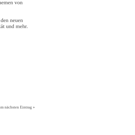
Themen von
r den neuen
ät und mehr.
m nächsten Eintrag »