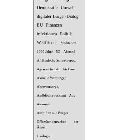
Demokratie
Umwelt
digitaler Bürger-Dialog
EU
Finanzen
infektionen
Politik
Weltfrieden
Meditation
1000 Jahre
5G
Abstand
Afrikanische Schweinepest
Agrarwirtschaft
Air Base
Aktuelle Warnungen
Altersvorsorge,
Antibiotika-resistent
App
Atommüll
Aufruf an alle Bürger
Öffentlichkeitsarbeit der
Ämter
Ökologie