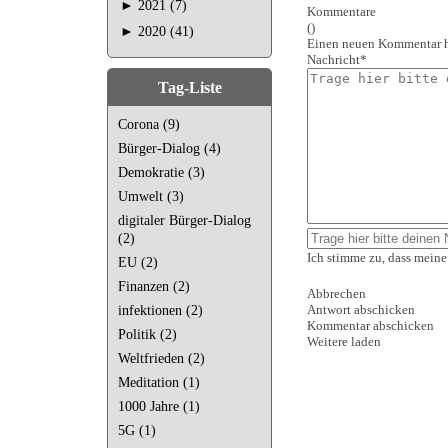
►
2021 (7)
Kommentare
(
)
►
2020 (41)
Einen neuen Kommentar 
Nachricht*
Tag-Liste
Corona (9)
Bürger-Dialog (4)
Demokratie (3)
Umwelt (3)
digitaler Bürger-Dialog
(2)
Ich stimme zu, dass mein
EU (2)
Finanzen (2)
Abbrechen
Antwort abschicken
infektionen (2)
Kommentar abschicken
Politik (2)
Weitere laden
Weltfrieden (2)
Meditation (1)
1000 Jahre (1)
5G (1)