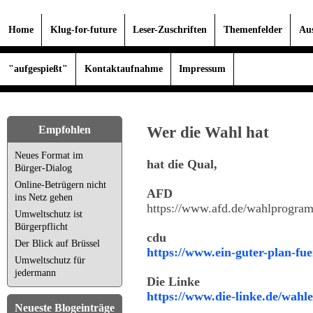
Home
Klug-for-future
Leser-Zuschriften
Themenfelder
Au
"aufgespießt"
Kontaktaufnahme
Impressum
Wer die Wahl hat
Empfohlen
Neues Format im
hat die Qual,
Bürger-Dialog
Online-Betrügern nicht
AFD
ins Netz gehen
https://www.afd.de/wahlprogra
Umweltschutz ist
Bürgerpflicht
cdu
Der Blick auf Brüssel
https://www.ein-guter-plan-fu
Umweltschutz für
jedermann
Die Linke
https://www.die-linke.de/wahl
Neueste Blogeinträge