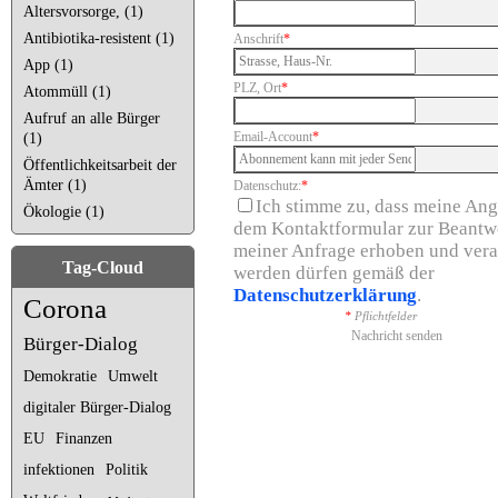
Altersvorsorge, (1)
Antibiotika-resistent (1)
Anschrift
*
App (1)
PLZ, Ort
*
Atommüll (1)
Aufruf an alle Bürger
Email-Account
*
(1)
Öffentlichkeitsarbeit der
Ämter (1)
Datenschutz:
*
Ich stimme zu, dass meine An
Ökologie (1)
dem Kontaktformular zur Beantw
meiner Anfrage erhoben und vera
Tag-Cloud
werden dürfen gemäß der
Datenschutzerklärung
.
Corona
*
Pflichtfelder
Nachricht senden
Bürger-Dialog
Demokratie
Umwelt
digitaler Bürger-Dialog
EU
Finanzen
infektionen
Politik