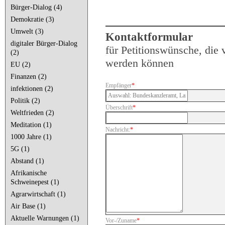
Bürger-Dialog (4)
Demokratie (3)
Bundestag: "Situation in
Umwelt (3)
Kontaktformular
Baerbock, Laschet, Scho
digitaler Bürger-Dialog
für Petitionswünsche, die
(2)
werden können
EU (2)
Finanzen (2)
Empfänger
*
infektionen (2)
Politik (2)
Überschrift
*
Weltfrieden (2)
Meditation (1)
Nachricht:
*
1000 Jahre (1)
5G (1)
Abstand (1)
Afrikanische
Schweinepest (1)
Agrarwirtschaft (1)
Air Base (1)
Aktuelle Warnungen (1)
Vor-/Zuname
*