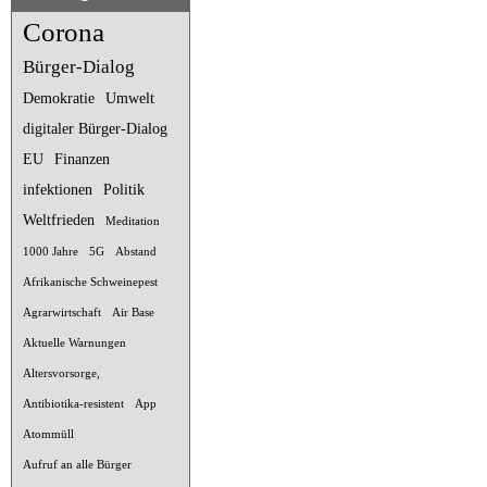
Corona
Bürger-Dialog
Demokratie
Umwelt
digitaler Bürger-Dialog
EU
Finanzen
infektionen
Politik
Weltfrieden
Meditation
1000 Jahre
5G
Abstand
Afrikanische Schweinepest
Agrarwirtschaft
Air Base
Aktuelle Warnungen
Altersvorsorge,
Antibiotika-resistent
App
Atommüll
Aufruf an alle Bürger