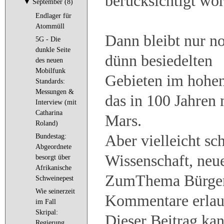
berücksichtigt wo
▼
September (8)
Endlager für
Atommüll
Dann bleibt nur n
5G - Die
dunkle Seite
dünn besiedelten
des neuen
Mobilfunk
Gebieten im hohe
Standards:
Messungen &
das in 100 Jahren 
Interview (mit
Catharina
Mars.
Roland)
Aber vielleicht sch
Bundestag:
Abgeordnete
Wissenschaft, neu
besorgt über
Afri­kanische
ZumThema Bürger-
Schweine­pest
Wie seinerzeit
Kommentare erlau
im Fall
Skripal:
Dieser Beitrag k
Regierung