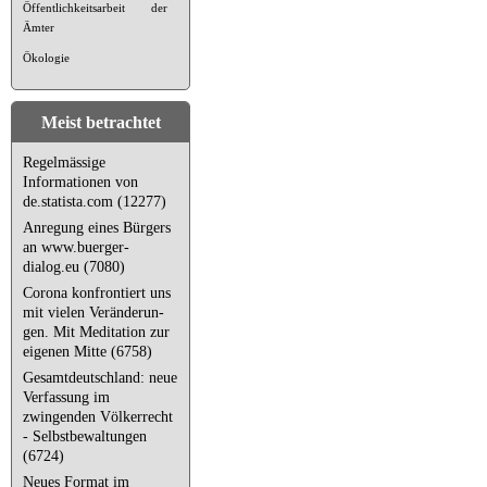
Öffentlichkeitsarbeit der
Ämter
Ökologie
Meist betrachtet
Regelmässige
Informationen von
de.statista.com (12277)
Anregung eines Bürgers
an www.buerger-
dialog.eu (7080)
Corona kon­fron­tiert uns
mit vielen Ver­än­de­run­
gen. Mit Meditation zur
eigenen Mitte (6758)
Gesamtdeutschland: neue
Verfassung im
zwingenden Völkerrecht
- Selbstbewaltungen
(6724)
Neues Format im