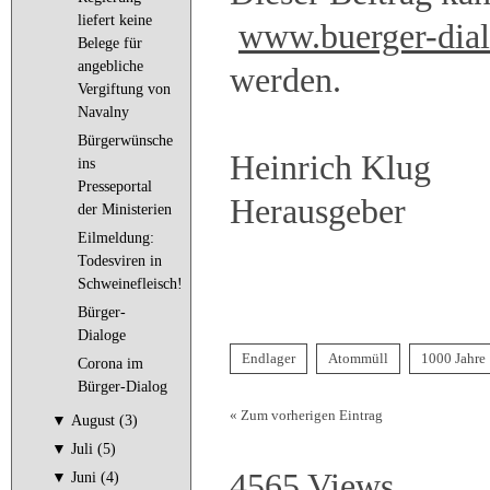
liefert keine
www.buerger-dial
Belege für
angebliche
werden.
Vergiftung von
Navalny
Bürgerwünsche
Heinrich Klug
ins
Presseportal
Herausgeber
der Ministerien
Eilmeldung:
Todesviren in
Schweinefleisch!
Bürger-
Dialoge
Endlager
Atommüll
1000 Jahre
Corona im
Bürger-Dialog
« Zum vorherigen Eintrag
▼
August (3)
▼
Juli (5)
4565 Views
▼
Juni (4)