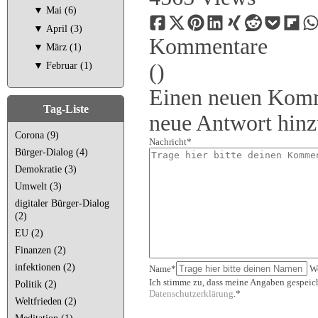
▼
Mai (6)
▼
April (3)
Kommentare
▼
März (1)
(
)
▼
Februar (1)
Einen neuen Komm
Tag-Liste
neue Antwort hin
Corona (9)
Nachricht*
Bürger-Dialog (4)
Demokratie (3)
Umwelt (3)
digitaler Bürger-Dialog
(2)
EU (2)
Finanzen (2)
infektionen (2)
Name*
W
Ich stimme zu, dass meine Angaben gespeich
Politik (2)
Datenschutzerklärung
.*
Weltfrieden (2)