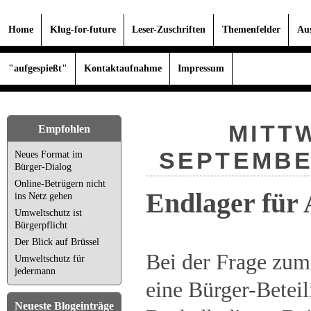
Home
Klug-for-future
Leser-Zuschriften
Themenfelder
Au
"aufgespießt"
Kontaktaufnahme
Impressum
MITTW
Empfohlen
SEPTEMBER
Neues Format im
Bürger-Dialog
Online-Betrügern nicht
Endlager für
ins Netz gehen
Umweltschutz ist
Bürgerpflicht
Der Blick auf Brüssel
Bei der Frage zum
Umweltschutz für
jedermann
eine Bürger-Betei
Neueste Blogeinträge