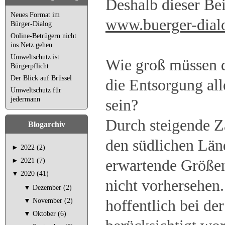
Deshalb dieser Bei
Neues Format im
www.buerger-dial
Bürger-Dialog
Online-Betrügern nicht
ins Netz gehen
Umweltschutz ist
Wie groß müssen d
Bürgerpflicht
Der Blick auf Brüssel
die Entsorgung all
Umweltschutz für
jedermann
sein?
Durch steigende Z
Blogarchiv
den südlichen Länd
►
2022 (2)
erwartende Größe
►
2021 (7)
▼
2020 (41)
nicht vorhersehen.
▼
Dezember (2)
hoffentlich bei de
▼
November (2)
▼
Oktober (6)